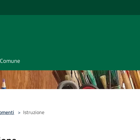
il Comune
omenti
>
Istruzione