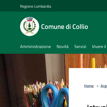
Salta al contenuto principale
Regione Lombardia
Comune di Collio
Amministrazione
Novità
Servizi
Vivere 
Home
>
Arg